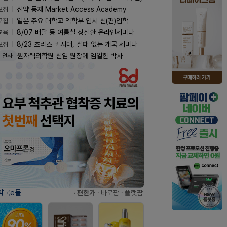
모집
신약 등재 Market Access Academy
모집
일본 주요 대학교 약학부 입시 신(편)입학
교육
8/07 배탈 등 여름철 장질환 온라인세미나
모집
8/23 초리스크 시대, 실패 없는 개국 세미나
원자력의학원 신임 원장에 임일한 박사
인사
약국e몰
· 편한가
· 바로팜
· 플랫팜