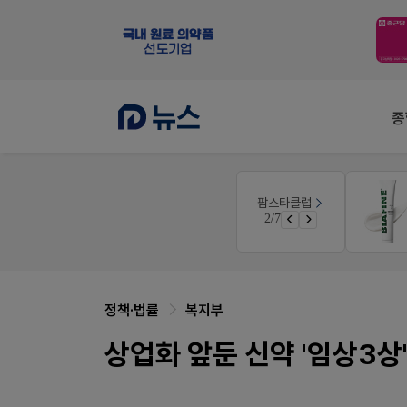
종
E-detail
팜스타클럽
근육통은 오래가니깐!
3/7
오래가는 타이레놀 ER
정책·법률
복지부
상업화 앞둔 신약 '임상3상