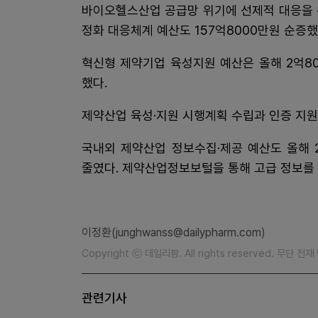
바이오헬스산업 공급망 위기에 선제적 대응을 위
정화 대응체계 예산도 157억8000만원 순증했
혁신형 제약기업 육성지원 예산은 올해 2억80
했다.
제약산업 육성·지원 시행계획 수립과 인증 지원
국내외 제약산업 정보수집·제공 예산도 올해 2
줄였다. 제약산업정보보털을 통해 고급 정보를
이정환(junghwanss@dailypharm.com)
Copyright ⓒ 데일리팜. All rights reserved. 무단 전
관련기사