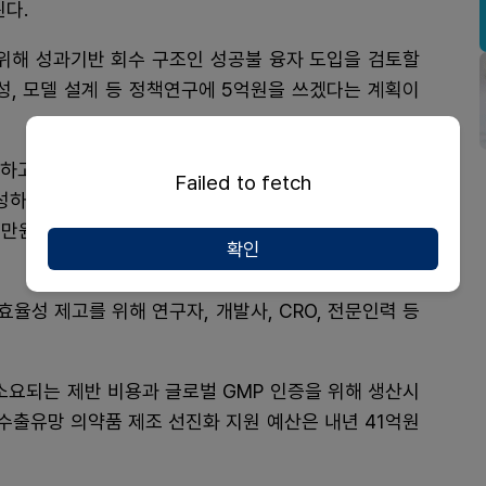
된다.
 위해 성과기반 회수 구조인 성공불 융자 도입을 검토할
성, 모델 설계 등 정책연구에 5억원을 쓰겠다는 계획이
하고 블록버스터급 신약 창출과 혁신생태계 구축을 위
Failed to fetch
하는 K-글로벌 백신 펀드도 200억원 순증한다. 글로
0만원에서 내년 70억2700만원으로 18억8700만원 증
확인
율성 제고를 위해 연구자, 개발사, CRO, 전문인력 등
소요되는 제반 비용과 글로벌 GMP 인증을 위해 생산시
수출유망 의약품 제조 선진화 지원 예산은 내년 41억원