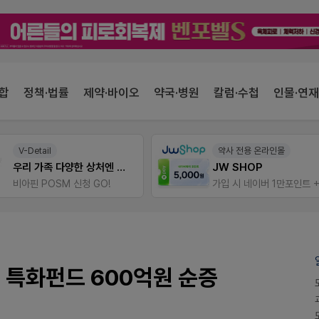
합
정책·법률
제약·바이오
약국·병원
칼럼·수첩
인물·연재
V-Detail
약사 전용 온라인몰
우리 가족 다양한 상처엔 비아핀!
JW SHOP
비아핀 POSM 신청 GO!
' 특화펀드 600억원 순증