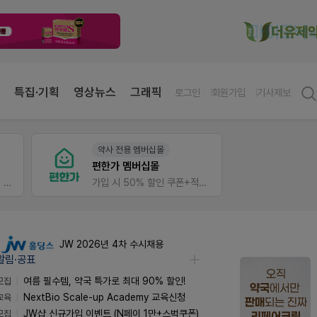
특집·기획
영상뉴스
그래픽
로그인
회원가입
기사제보
약사 전용 멤버십몰
팜리
편한가 멤버십몰
가입 시 네이버 1만포인트 + 스벅쿠폰
가입 시 50% 할인 쿠폰+적립금까지!
퀴즈 
JW 2026년 4차 수시채용
알림·공표
모집
여름 필수템, 약국 특가로 최대 90% 할인!
교육
NextBio Scale-up Academy 교육신청
모집
JW샵 신규가입 이벤트 (N페이 1만+스벅쿠폰)