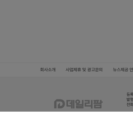
회사소개
사업제휴 및 광고문의
뉴스제공 
등록
발행
전화
데일
Family site
co