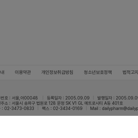
안내
이용약관
개인정보취급방침
청소년보호정책
법적고
번호 : 서울,아00048
등록일자 : 2005.09.09
발행일자 : 2005.09.0
주소 : 서울시 송파구 법원로 128 문정 SK V1 GL 메트로시티 A동 401호
 : 02-3473-0833
팩스 : 02-3434-0169
Mail :
dailypharm@dail
리팜의 모든 콘텐츠(기사)를 무단 사용하는 것은 저작권법에 저촉되며, 법적 제재를
pyright © Dailypharm1999-2026,All rights reserved.