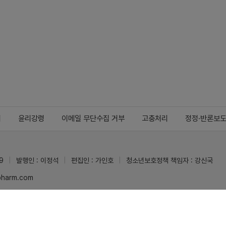
지
윤리강령
이메일 무단수집 거부
고충처리
정정·반론보
9
발행인 : 이정석
편집인 : 가인호
청소년보호정책 책임자 : 강신국
ypharm.com
 받을 수 있습니다.