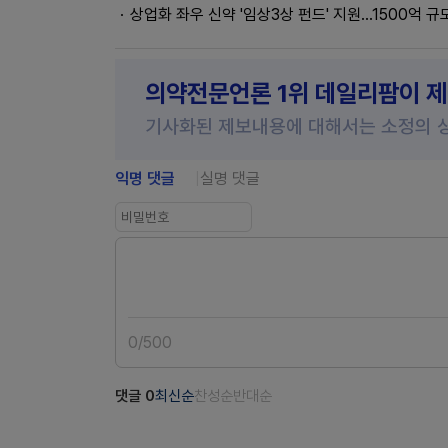
상업화 좌우 신약 '임상3상 펀드' 지원…1500억 규
의약전문언론 1위 데일리팜이 
기사화된 제보내용에 대해서는 소정의 
익명 댓글
실명 댓글
0
/
500
댓글
0
최신순
찬성순
반대순