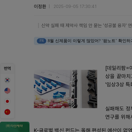
이정환
2025-09-05 17:30:41
신약 실패 때 제약사 책임 안 묻는 '성공불 융자' 연
PR
8월 신제품이 이렇게 많았어? ‘팜노트’ 확인하
[데일리팜=이
번역
상을 끝마치
'임상3상 특
실패해도 정부
연구를 위해
K-글로벌 백신 펀드는 올해 편성된 예산이 없었