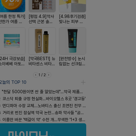
[여름 한정 특가]
[평점 4.9]약사
[4.98후기검증]
[약물 0%] 터치
[국내최초]
편한가 여름 쿨
선택 근본 솔루
빛나는 피부 오
훅 벌레독소 흡
디퓨저 천연
세일! (여름 필수
션, 솔티스
브링 세럼
인기
피 모키센트
템 싹쓰리)
퓨저
[24H 극강보습]
[약국BEST!] 뉴
[완전방수] 눈시
[쿠팡 완판] 수험
[올리브베
소이베베 아토
비타센스 비타민
림없는 선크림
생 아르기닌 에
Pick] 드링
크림
흡입기
(SPF50+)
너지 젤리
강음료
1 / 2
오늘의 TOP 10
"한달 5000원이면 싼 줄 알았는데"…약국 제품과 비교해보니
2
코스닥 퇴출 규정 현실화…바이오헬스 8곳 '경고등'
3
먼디파마 수장 교체...노바티스 출신 조연진 전무 내정
4
거리로 번진 잠실역 약국 논란…송파 약사들 "공공성 훼손"
5
이름만 바꾼 '택갈이 약' 수천 개…무색한 '1+3 생동'