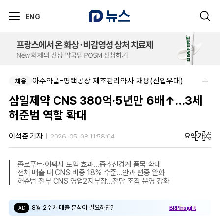
ENG
아주약품-평택공장 제조관리약사 채용(신입우대)
채용
삼일제약 CNS 380억·5년만 6배↑…3세
허준범 역할 확대
요약
가
이석준 기자
2026-05-08 11:58:04
졸로푸트·이팩사 도입 효과…중추신경계 품목 확대
전체 매출 내 CNS 비중 18% 수준…안과 편중 완화
허준범 전무 CNS 영업2지부장…전담 조직 운영 강화
8월 2주차 매출 분석이 필요하면?
BRPInsight
AD