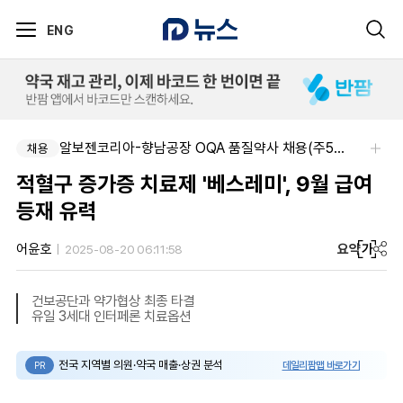
ENG
알보젠코리아-향남공장 OQA 품질약사 채용(주5일/파트타임 가능)
채용
적혈구 증가증 치료제 '베스레미', 9월 급여
등재 유력
요약
가
어윤호
2025-08-20 06:11:58
건보공단과 약가협상 최종 타결
유일 3세대 인터페론 치료옵션
전국 지역별 의원·약국 매출·상권 분석
데일리팜맵 바로가기
PR