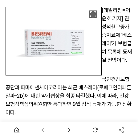
[데일리팜=어
윤호 기자] 진
성적혈구증가
증치료제 '베스
레미'가 보험급
여 목록에 등재
될 전망이다.
국민건강보험
공단과 파마에센시아코리아는 최근 베스레미(로페그인터페론
알파-2b)에 대한 약가협상을 최종 타결했다. 이에 따라, 건강
보험정책심의위원회만 통과하면 9월 정식 등재가 가능한 상황
이다.
베스레미는 지난 2023년 3월 하이드록시우레아에 불응성 또
는 불내성 인진성 적혈구증가증에 급여 절차를 진행했지만 같