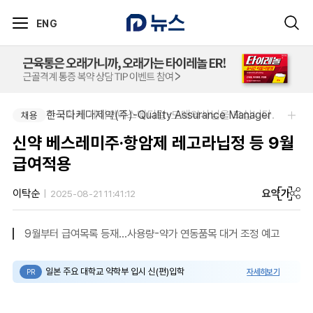
ENG
주식회사 제이앤에스메디칼-도매약사님을 모십니다.
한국다케다제약(주)-Quality Assurance Manager
채용
채용
신약 베스레미주·항암제 레고라닙정 등 9월
급여적용
요약
가
이탁순
2025-08-21 11:41:12
9월부터 급여목록 등재…사용량-약가 연동품목 대거 조정 예고
일본 주요 대학교 약학부 입시 신(편)입학
자세히보기
PR