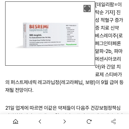
[데일리팜=이
탁순 기자] 진
성 적혈구 증가
증 치료 신약
베스레미주(로
페그인터페론
알파-2b, 파마
에센시아코리
아)와 간암 치
료제 스티바가
의 퍼스트제네릭 레고라닙정(레고라페닙, 보령)이 9월 급여 등
재될 전망이다.
21일 업계에 따르면 이같은 약제들이 다음주 건강보험정책심
의위원회 심의를 끝내고 9월 1일자로 급여 목록에 등재될 전망
이다.