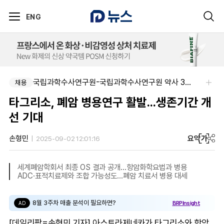
ENG
국립과학수사연구원-국립과학수사연구원 약사 3명 채용
채용
타그리소, 폐암 병용연구 활발...생존기간 개
선 기대
요약
가
손형민
2025-09-02 12:01:16
세계폐암학회서 최종 OS 결과 공개…항암화학요법과 병용
ADC·표적치료제와 조합 가능성도…폐암 치료서 병용 대세
8월 3주차 매출 분석이 필요하면?
BRPInsight
AD
[데일리팜=손형민 기자] 아스트라제네카가 타그리소와 항암