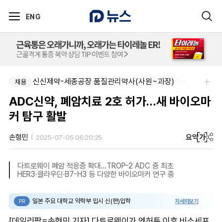
ENG
신신제약-세종공장 품질관리약사(사원~과장)
팜리쿠르트-[연령무관] 향남 KGSP 파트타임약사(주 3일, 일 3시간)
채용
채용
ADC신약, 폐암치료 2호 허가…새 바이오마
커 탐구 활발
요약
가
손형민
2025-07-05 06:20:25
다트로웨이 폐암 적응증 확대…TROP-2 ADC 중 최초
HER3·클라우딘·B7-H3 등 다양한 바이오마커 연구 중
일본 주요 대학교 약학부 입시 신(편)입학
자세히보기
PR
[데일리팜=손형민 기자] 다트로웨이가 엔허투 이후 비소세포