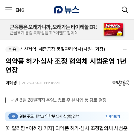
ENG
신신제약-세종공장 품질관리약사(사원~과장)
채용
의약품 허가·심사 조정 협의체 시범운영 1년
연장
요약
가
이혜경
2025-09-03 11:36:20
내년 8월 28일까지 운영...종료 후 본사업 등 검토 결정
일본 주요 대학교 약학부 입시 신(편)입학
자세히보기
PR
[데일리팜=이혜경 기자] 의약품 허가·심사 조정협의체 시범운