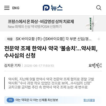
ENG
SK 바이오팜 (주)-[SK바이오팜] 각 부문 신입/경력 구성원 영입
채용
전문약 조제 한약사 약국 '불송치'…약사회,
수사심의 신청
요약
가
김지은 기자
2026-06-17 11:59:10
약사회, 지난해 9월 한약사 약국 전문약 조제 혐의로 경찰 고발
약사회 "수사 과정 착오 있었던 것으로 보여…수사심의 신청”
교차고용 금지법 추진 속 한약사 약국 조제 논란 새 변수로
아는 약국은 다 아는 신제품 최신정보
팜스타클럽
PR