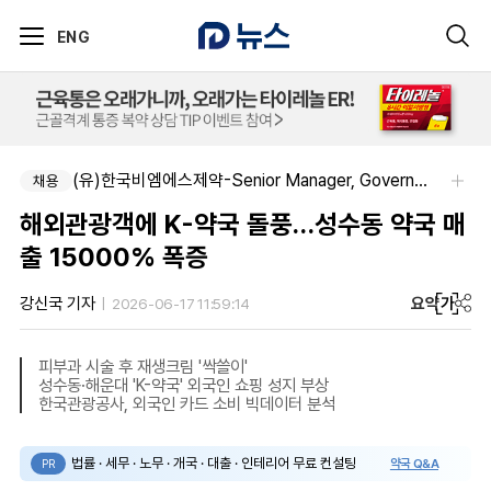
ENG
(유)한국비엠에스제약-Senior Manager, Government Affairs & External Liaison (Permanent)
채용
해외관광객에 K-약국 돌풍…성수동 약국 매
출 15000% 폭증
요약
가
강신국 기자
2026-06-17 11:59:14
피부과 시술 후 재생크림 '싹쓸이'
성수동·해운대 'K-약국' 외국인 쇼핑 성지 부상
한국관광공사, 외국인 카드 소비 빅데이터 분석
법률 · 세무 · 노무 · 개국 · 대출 · 인테리어 무료 컨설팅
약국 Q&A
PR