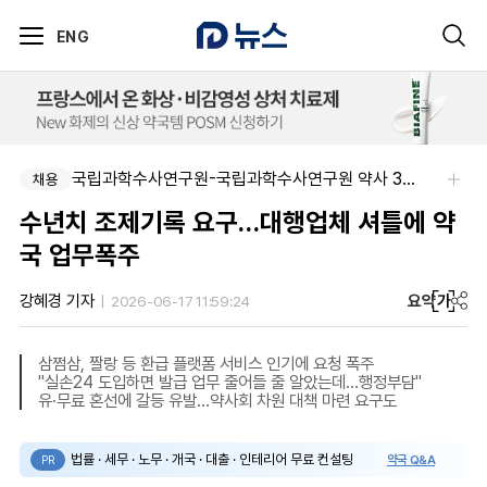
ENG
국립과학수사연구원-국립과학수사연구원 약사 3명 채용
채용
수년치 조제기록 요구…대행업체 셔틀에 약
국 업무폭주
요약
가
강혜경 기자
2026-06-17 11:59:24
삼쩜삼, 짤랑 등 환급 플랫폼 서비스 인기에 요청 폭주
"실손24 도입하면 발급 업무 줄어들 줄 알았는데…행정부담"
유·무료 혼선에 갈등 유발…약사회 차원 대책 마련 요구도
법률 · 세무 · 노무 · 개국 · 대출 · 인테리어 무료 컨설팅
약국 Q&A
PR