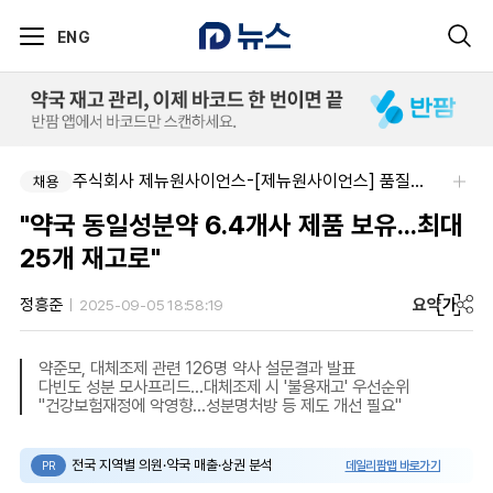
ENG
주식회사 제뉴원사이언스-[제뉴원사이언스] 품질관리약사 모집(경력무관)
채용
"약국 동일성분약 6.4개사 제품 보유...최대
25개 재고로"
요약
가
정흥준
2025-09-05 18:58:19
약준모, 대체조제 관련 126명 약사 설문결과 발표
다빈도 성분 모사프리드...대체조제 시 '불용재고' 우선순위
"건강보험재정에 악영향...성분명처방 등 제도 개선 필요"
전국 지역별 의원·약국 매출·상권 분석
데일리팜맵 바로가기
PR