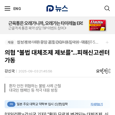
ENG
신신제약-세종공장 품질관리약사(사원~과장)
알보젠코리아-향남공장 OQA 품질약사 채용(주5일/파트타임 가능)
채용
채용
의협 "불법 대체조제 제보를"...피해신고센터
가동
요약
가
강신국
2025-09-03 21:45:58
환자 안전 위협하는 불법 사례 근절
대국민 캠페인 등 적극 대응 방침
일본 주요 대학교 약학부 입시 신(편)입학
자세히보기
PR
[데일리팜=강신국 기자] "환자 모르게 변경되는 대체조제, 신