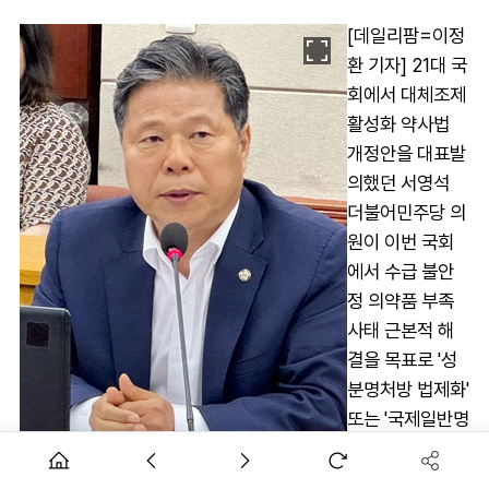
[데일리팜=이정
환 기자] 21대 국
회에서 대체조제
활성화 약사법
개정안을 대표발
의했던 서영석
더불어민주당 의
원이 이번 국회
에서 수급 불안
정 의약품 부족
사태 근본적 해
결을 목표로 '성
분명처방 법제화'
또는 '국제일반명
(INN) 법제화'를
고심중이다.