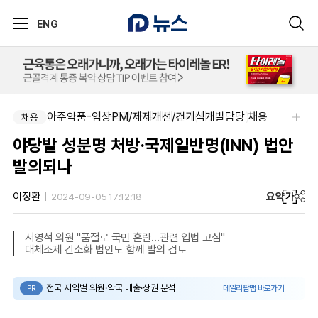
ENG
아주약품-임상PM/제제개선/건기식개발담당 채용
신신제약-세종공장 품질관리약사(사원~과장)
채용
채용
야당발 성분명 처방·국제일반명(INN) 법안
발의되나
요약
가
이정환
2024-09-05 17:12:18
서영석 의원 "품절로 국민 혼란...관련 입법 고심"
대체조제 간소화 법안도 함께 발의 검토
전국 지역별 의원·약국 매출·상권 분석
데일리팜맵 바로가기
PR