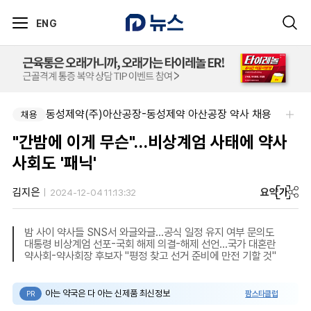
ENG
팜리쿠르트-충청지역 의원 영업 팀장 채용
동성제약(주)아산공장-동성제약 아산공장 약사 채용
채용
채용
"간밤에 이게 무슨"…비상계엄 사태에 약사
사회도 '패닉'
요약
가
김지은
2024-12-04 11:13:32
밤 사이 약사들 SNS서 와글와글…공식 일정 유지 여부 문의도
대통령 비상계엄 선포-국회 해제 의결-해제 선언…국가 대혼란
약사회-약사회장 후보자 "평정 찾고 선거 준비에 만전 기할 것"
아는 약국은 다 아는 신제품 최신정보
팜스타클럽
PR