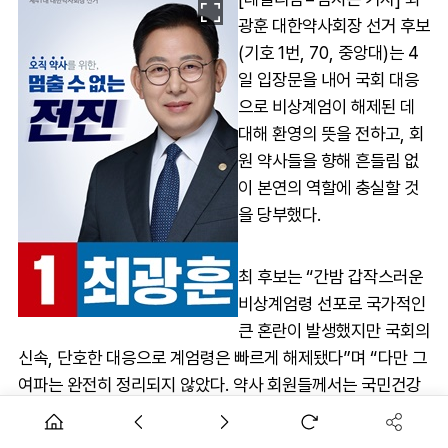
광훈 대한약사회장 선거 후보
(기호 1번, 70, 중앙대)는 4
일 입장문을 내어 국회 대응
으로 비상계엄이 해제된 데
대해 환영의 뜻을 전하고, 회
원 약사들을 향해 흔들림 없
이 본연의 역할에 충실할 것
을 당부했다.
최 후보는 “간밤 갑작스러운
비상계엄령 선포로 국가적인
큰 혼란이 발생했지만 국회의
신속, 단호한 대응으로 계엄령은 빠르게 해제됐다”며 “다만 그
여파는 완전히 정리되지 않았다. 약사 회원들께서는 국민건강
을 위해 흔들림 없이 본연의 역할에 충실해 주실 것을 당부드린
다”고 말했다.