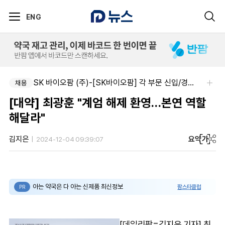
ENG
SK 바이오팜 (주)-[SK바이오팜] 각 부문 신입/경력 구성원 영입
채용
[대약] 최광훈 "계엄 해제 환영…본연 역할
해달라"
요약
가
김지은
2024-12-04 09:39:07
아는 약국은 다 아는 신제품 최신정보
팜스타클럽
PR
[데일리팜=김지은 기자] 최