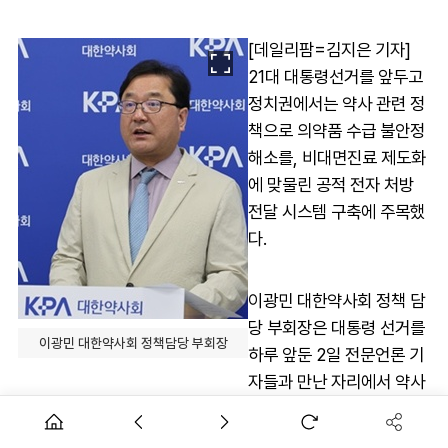
[데일리팜=김지은 기자]
21대 대통령선거를 앞두고
정치권에서는 약사 관련 정
책으로 의약품 수급 불안정
해소를, 비대면진료 제도화
에 맞물린 공적 전자 처방
전달 시스템 구축에 주목했
다.
이광민 대한약사회 정책 담
당 부회장은 대통령 선거를
이광민 대한약사회 정책담당 부회장
하루 앞둔 2일 전문언론 기
자들과 만난 자리에서 약사
회 대선 정책기획단 운영 성과와 이번에 제시된 양당 후보 정책
공약에 대한 추후 약사회 계획 등을 밝혔다.