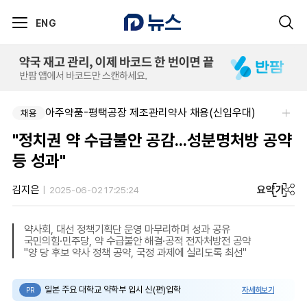
ENG
아주약품-평택공장 제조관리약사 채용(신입우대)
채용
"정치권 약 수급불안 공감...성분명처방 공약
등 성과"
요약
가
김지은
2025-06-02 17:25:24
약사회, 대선 정책기획단 운영 마무리하며 성과 공유
국민의힘·민주당, 약 수급불안 해결·공적 전자처방전 공약
"양 당 후보 약사 정책 공약, 국정 과제에 실리도록 최선"
일본 주요 대학교 약학부 입시 신(편)입학
자세히보기
PR