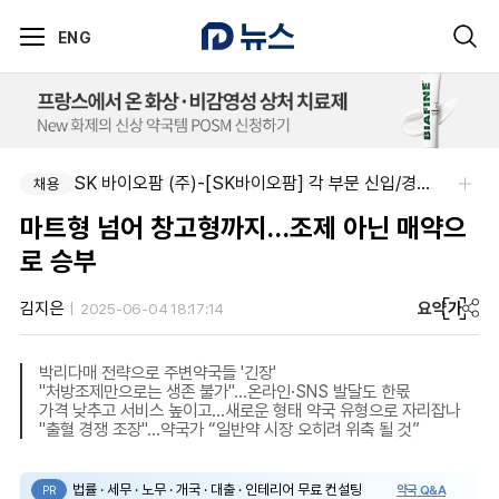
ENG
SK 바이오팜 (주)-[SK바이오팜] 각 부문 신입/경력 구성원 영입
(유)한국비엠에스제약-Senior Manager, Government Affairs & External Liaison (Permanent)
채용
채용
마트형 넘어 창고형까지…조제 아닌 매약으
로 승부
요약
가
김지은
2025-06-04 18:17:14
박리다매 전략으로 주변약국들 '긴장'
"처방조제만으로는 생존 불가"…온라인·SNS 발달도 한몫
가격 낮추고 서비스 높이고…새로운 형태 약국 유형으로 자리잡나
"출혈 경쟁 조장"…약국가 “일반약 시장 오히려 위축 될 것”
법률 · 세무 · 노무 · 개국 · 대출 · 인테리어 무료 컨설팅
약국 Q&A
PR