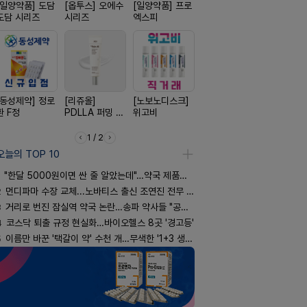
[일양약품] 도담
[옵투스] 오에수
[일양약품] 프로
[종근당] 브레이
[삼진제약]
도담 시리즈
시리즈
엑스피
닝캡슐
핏 시리즈
[동성제약] 정로
[리쥬올]
[노보노디스크]
[경방신약] 방콜
[신신제약]
환 F정
PDLLA 퍼밍 크
위고비
브이산
스마일드
림 30ml
1 / 2
오늘의 TOP 10
"한달 5000원이면 싼 줄 알았는데"…약국 제품과 비교해보니
2
먼디파마 수장 교체...노바티스 출신 조연진 전무 내정
3
거리로 번진 잠실역 약국 논란…송파 약사들 "공공성 훼손"
4
코스닥 퇴출 규정 현실화…바이오헬스 8곳 '경고등'
5
이름만 바꾼 '택갈이 약' 수천 개…무색한 '1+3 생동'