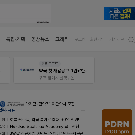
특집·기획
영상뉴스
그래픽
로그인
회원가입
기사제보
팜리쿠르트
팜노
다양한 상처엔 비아핀!
약국 첫 채용공고 0원+'한번 더' 무료 연장
약국 
퀴즈 참여시 룰렛쿠폰
좋아요
약제팀 (협약직) 야간약사 모집
알림·공표
모집
여름 필수템, 약국 특가로 최대 90% 할인!
교육
NextBio Scale-up Academy 교육신청
모집
JW샵 신규가입 이벤트 (N페이 1만+스벅쿠폰)