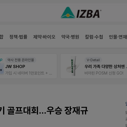
합
정책·법률
제약·바이오
약국·병원
칼럼·수첩
인물·연재
약사 전용 온라인몰
V-Detail
JW SHOP
우리 가족 
가입 시 네이버 1만포인트 + 스벅쿠폰
비아핀 POSM 신청 GO!
 골프대회...우승 장재규