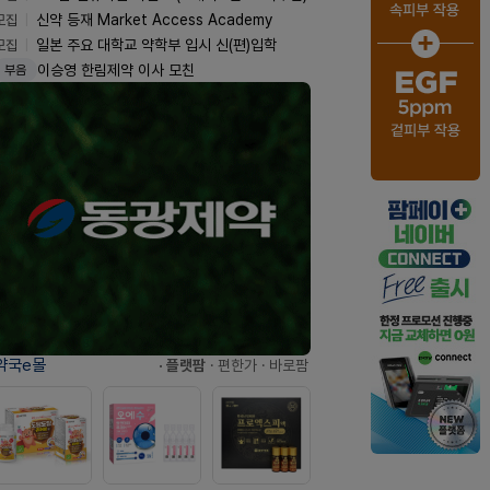
모집
신약 등재 Market Access Academy
모집
일본 주요 대학교 약학부 입시 신(편)입학
이승영 한림제약 이사 모친
부음
약국e몰
· 플랫팜
· 편한가
· 바로팜