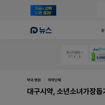
종
E-detail
팜스타클럽
근육통은 오래가니깐!
3/7
오래가는 타이레놀 ER
약국·병원
의약단체
대구시약, 소년소녀가장돕기