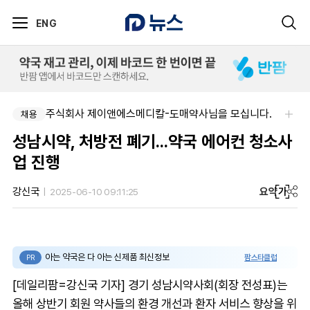
ENG
주식회사 제이앤에스메디칼-도매약사님을 모십니다.
채용
성남시약, 처방전 폐기...약국 에어컨 청소사
업 진행
요약
가
강신국
2025-06-10 09:11:25
아는 약국은 다 아는 신제품 최신정보
팜스타클럽
PR
[데일리팜=강신국 기자] 경기 성남시약사회(회장 전성표)는
올해 상반기 회원 약사들의 환경 개선과 환자 서비스 향상을 위