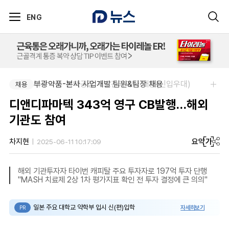
ENG
아주약품-평택공장 제조관리약사 채용(신입우대)
부광약품-본사 사업개발 팀원&팀장 채용
채용
채용
디앤디파마텍 343억 영구 CB발행…해외
기관도 참여
요약
가
차지현
2025-06-11 10:17:09
해외 기관투자자 타이번 캐피탈 주요 투자자로 197억 투자 단행
"MASH 치료제 2상 1차 평가지표 확인 전 투자 결정에 큰 의의"
일본 주요 대학교 약학부 입시 신(편)입학
자세히보기
PR