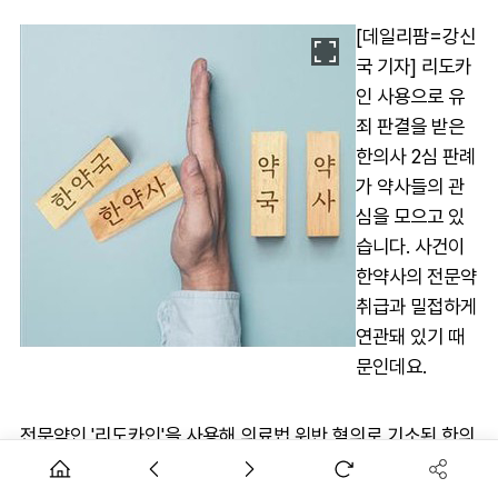
[데일리팜=강신
국 기자] 리도카
인 사용으로 유
죄 판결을 받은
한의사 2심 판례
가 약사들의 관
심을 모으고 있
습니다. 사건이
한약사의 전문약
취급과 밀접하게
연관돼 있기 때
문인데요.
전문약인 '리도카인'을 사용해 의료법 위반 혐의로 기소된 한의
사가 대법원 선고를 앞두고 상고를 취하했고 1심과 2심에서 선
고된 벌금 800만원 형이 그대로 확정됐습니다.