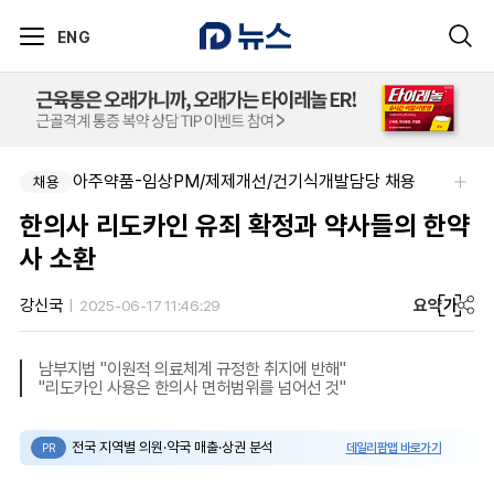
ENG
아주약품-임상PM/제제개선/건기식개발담당 채용
(유)한국비엠에스제약-(Sr.) MSL, Hematology (Permanent)
채용
채용
한의사 리도카인 유죄 확정과 약사들의 한약
사 소환
요약
가
강신국
2025-06-17 11:46:29
남부지법 "이원적 의료체계 규정한 취지에 반해"
"리도카인 사용은 한의사 면허범위를 넘어선 것"
전국 지역별 의원·약국 매출·상권 분석
데일리팜맵 바로가기
PR