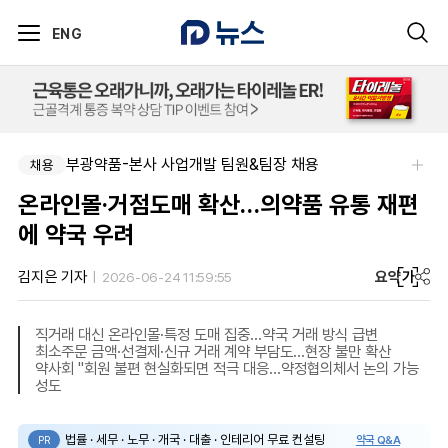
ENG
부광약품-본사 사업개발 팀원&팀장 채용
채용
온라인몰·거점도매 확산…의약품 유통 재편
에 약국 우려
요약
가
김지은 기자
2026-06-24 11:59:55
직거래 대신 온라인몰·특정 도매 집중…약국 거래 방식 급변
최소주문 금액·선결제·신규 거래 계약 부담도…현장 불만 확산
약사회 "회원 불편 현실화되면 적극 대응…약정협의체서 논의 가능
성도
법률 · 세무 · 노무 · 개국 · 대출 · 인테리어 무료 컨설팅
약국 Q&A
PR