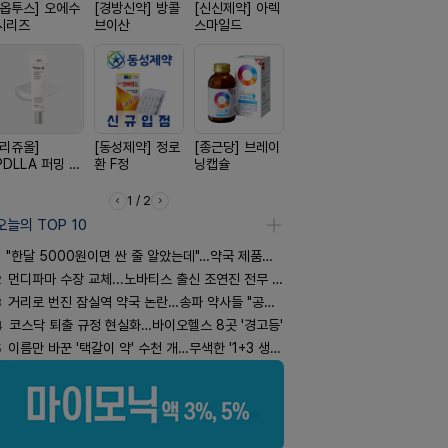
[옵투스] 오에수
[경방신약] 방콜
[신신제약] 아렉
[일양약품] 프로
[신신제약]
시리즈
브이산
스마일드
엑스피
키토 밀크
[리쥬올]
[동성제약] 정로
[종근당] 브레이
[유한양행] 안티
[일양약품]
PDLLA 퍼밍 크
환 F정
닝캡슐
푸라민 파스 시
도담 시리즈
림 30ml
리즈
1 / 2
오늘의 TOP 10
"한달 5000원이면 싼 줄 알았는데"…약국 제품과 비교해보니
2
먼디파마 수장 교체...노바티스 출신 조연진 전무 내정
3
거리로 번진 잠실역 약국 논란…송파 약사들 "공공성 훼손"
4
코스닥 퇴출 규정 현실화…바이오헬스 8곳 '경고등'
5
이름만 바꾼 '택갈이 약' 수천 개…무색한 '1+3 생동'