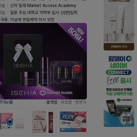
모집
신약 등재 Market Access Academy
모집
일본 주요 대학교 약학부 입시 신(편)입학
이승영 한림제약 이사 모친
부음
약국e몰
· 플랫팜
· 바로팜
· 편한가