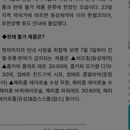
품과 판매 불가 제품 분류에 한창인 모습이다. 23일
지역 약국가에 따르면 동성제약에 이어 헨켈코리아,
유한양행 등도 안내에 돌입했다.
◆판매 불가 제품은?
현재까지의 안내 사항을 취합해 보면 7월 1일부터 진
열·유통·판매가 금지되는 제품은 ▲비오킬(동성제약)
▲홈키파 홈매트 매트 30·60매, 홈키파 모기향 디10·
30매, 컴배트 진드기싹 시트, 컴배트 좀벌레싹(옷장
1
아) ▲해피홈 에어로솔 수성 무향, 해피홈 에어로솔 수
해피홈 바퀴에어로솔, 해피홈 파워매트 30·60매, 해피
에어로졸(유성)&잡스스톱(잡스) 등이다.