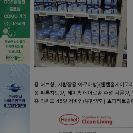
용 허브향, 서랍장용 아로마향)(헨켈홈케어코리
성 피톤치드향, 해피홈 에어로솔 수성 감귤향, 
홈 리퀴드 45일·컴바인(유한양행) ▲퍼펙트킬