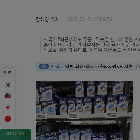
강혜경 기자
2026-06-24 11:59:59
약국가 "최근까지도 주문…뒤늦은 안내에 혼란 계
혼란 이어지며 관련 제약사들 판매 불가 제품 안내
비오킬, 홈키파 홈매트, 해피홈 에어로솔 등 반품 
PR
전국 지역별 의원·약국 매출&상권&입지를 무
번역