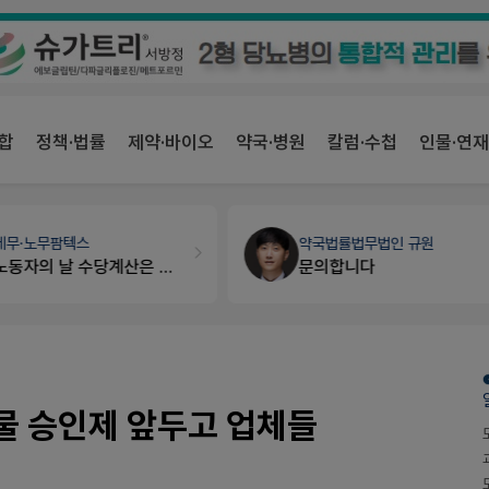
합
정책·법률
제약·바이오
약국·병원
칼럼·수첩
인물·연재
약국법률
법무법인 규원
개국·경영
휴베이스
문의합니다
Pm2000쓰는데..
물 승인제 앞두고 업체들