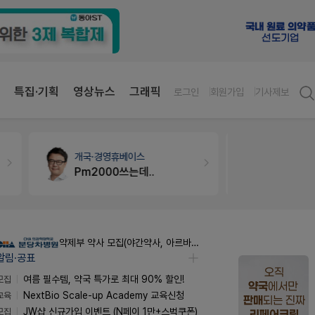
특집·기획
영상뉴스
그래픽
로그인
회원가입
기사제보
약국대출
메디라이프
약국
약국 개국 대출 어떻게 받아야할지 어렵습니다
매대
약제부 약사 모집(야간약사, 아르바이트약사)
알림·공표
모집
여름 필수템, 약국 특가로 최대 90% 할인!
교육
NextBio Scale-up Academy 교육신청
모집
JW샵 신규가입 이벤트 (N페이 1만+스벅쿠폰)