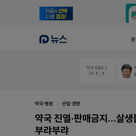
종
세무법인
세무·노무
팜텍스
약국 Q&A
3/6
경단녀요건중 근로스득원천징수액
노동자의 날 수당계산은 어떻게 되나요
약국·병원
산업·경영
약국 진열·판매금지…살생
부랴부랴