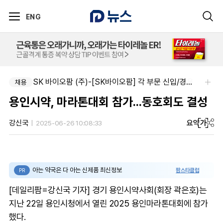
ENG
주식회사 한독-[한독] 신입 및 경력 직무별 수시채용
SK 바이오팜 (주)-[SK바이오팜] 각 부문 신입/경력 구성원 영입
채용
채용
용인시약, 마라톤대회 참가...동호회도 결성
요약
가
강신국
2025-06-26 10:08:33
아는 약국은 다 아는 신제품 최신정보
팜스타클럽
PR
[데일리팜=강신국 기자] 경기 용인시약사회(회장 곽은호)는
지난 22일 용인시청에서 열린 2025 용인마라톤대회에 참가
했다.