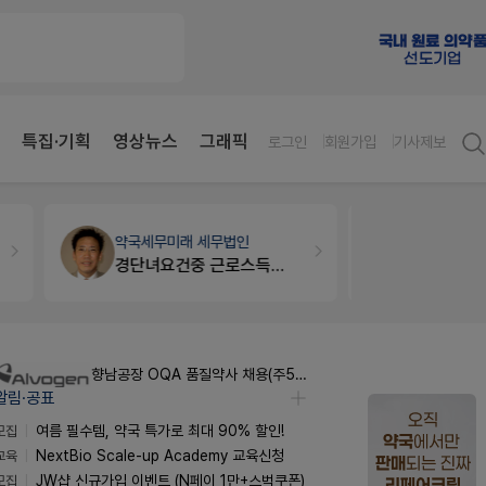
특집·기획
영상뉴스
그래픽
로그인
회원가입
기사제보
약국법률
법무법인 규원
약국인테리
문의합니다
매대 높이
향남공장 OQA 품질약사 채용(주5일/파트타임 가능)
알림·공표
모집
여름 필수템, 약국 특가로 최대 90% 할인!
교육
NextBio Scale-up Academy 교육신청
모집
JW샵 신규가입 이벤트 (N페이 1만+스벅쿠폰)