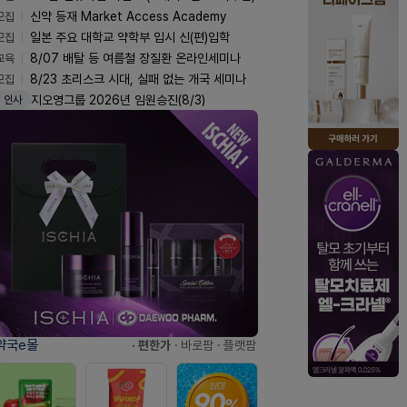
모집
신약 등재 Market Access Academy
모집
일본 주요 대학교 약학부 입시 신(편)입학
교육
8/07 배탈 등 여름철 장질환 온라인세미나
모집
8/23 초리스크 시대, 실패 없는 개국 세미나
지오영그룹 2026년 임원승진(8/3)
인사
약국e몰
· 편한가
· 바로팜
· 플랫팜