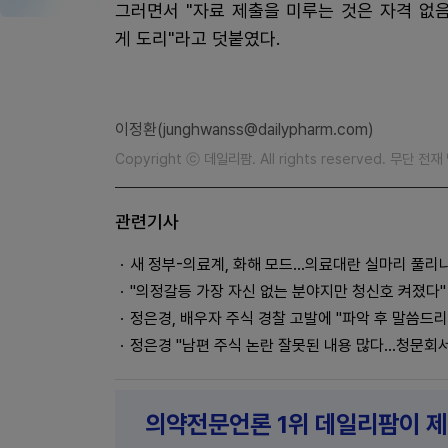
그러면서 "자료 제출을 미루는 것은 자격 없
게 도리"라고 덧붙였다.
이정환(junghwanss@dailypharm.com)
Copyright ⓒ 데일리팜. All rights reserved. 무단 전
관련기사
새 정부-의료계, 화해 모드...의료대란 실마리 풀리
"의정갈등 가장 자신 없는 분야지만 청신호 켜졌다"
정은경, 배우자 주식 경찰 고발에 "파악 후 말씀드
정은경 "남편 주식 논란 잘못된 내용 많다…청문회서
의약전문언론 1위 데일리팜이 