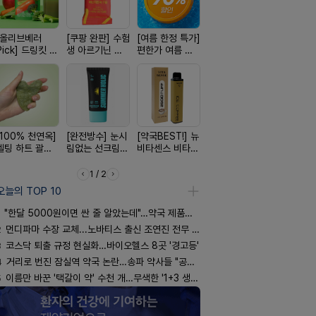
[올리브베러
[쿠팡 완판] 수험
[여름 한정 특가]
[약물 0%] 터치
[국내최초]
Pick] 드링킷 건
생 아르기닌 에
편한가 여름 쿨
훅 벌레독소 흡
디퓨저 천연
강음료
너지 젤리
세일! (여름 필수
인기
피 모키센트
템 싹쓰리)
퓨저
[100% 천연옥]
[완전방수] 눈시
[약국BEST!] 뉴
[평점 4.9]약사
[24H 극강
멜팅 하트 괄사
림없는 선크림
비타센스 비타민
선택 근본 솔루
소이베베 
마사지기
(SPF50+)
흡입기
션, 솔티스
크림
1 / 2
오늘의 TOP 10
"한달 5000원이면 싼 줄 알았는데"…약국 제품과 비교해보니
2
먼디파마 수장 교체...노바티스 출신 조연진 전무 내정
3
코스닥 퇴출 규정 현실화…바이오헬스 8곳 '경고등'
4
거리로 번진 잠실역 약국 논란…송파 약사들 "공공성 훼손"
5
이름만 바꾼 '택갈이 약' 수천 개…무색한 '1+3 생동'