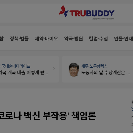
합
정책·법률
제약·바이오
약국·병원
칼럼·수첩
인물·연재
세무·노무
팜텍스
약국세무
미래 세무법인
노동자의 날 수당계산은 어떻게 되나요
경단녀요건중 근로스득원천징수액
'코로나 백신 부작용' 책임론