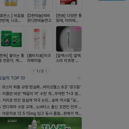
[휴온스 ] 비듬을
[D판테놀]레비
[켄뷰] 다양한 통
[리쥬올] 닥터 리
[여드름치료
한번에, 니조랄
온디판테놀연고
증에, 타이레놀
쥬올 어드밴스드
크스팟크림
2%액
정 500mg 10
PDRN 리쥬비네
정
이팅 크림 30ml
[한독] 붙이는 통
[흉터치료]아크
[알엑스미] 알엑
[아워팜] 우리아
[켄뷰] 오
증 전문가, 케토
리페어겔
스미 리쥬영 울
이 맞춤설계, 바
폼타입, 로
톱 액티브 플라
트라 PDRN
로타민 kids 엘
5%폼에어
스타(쿨) 40매
10000 딥리페
더베리맛
60g
1 / 2
어 크림
오늘의 TOP 10
코스닥 퇴출 규정 현실화…바이오헬스 8곳 '경고등'
2
이름만 바꾼 '택갈이 약' 수천 개…무색한 '1+3 생동'
3
거리로 번진 잠실역 약국 논란…송파 약사들 "공공성 훼손"
4
먼디파마 수장 교체...노바티스 출신 조연진 전무 내정
5
마운자로 12.5·15mg 입고 동시 품절…판매가 책정 고심