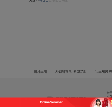
댓글
0
최신순
찬성순
반대순
회사소개
사업제휴 및 광고문의
뉴스제공 
등록
발행
전화
데일