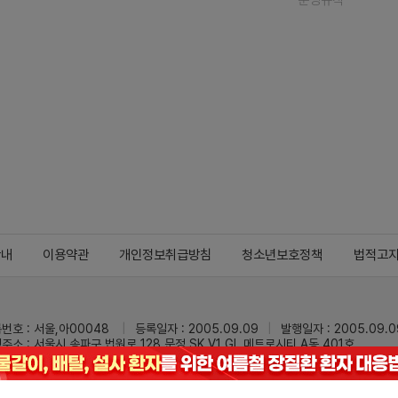
운영규칙
안내
이용약관
개인정보취급방침
청소년보호정책
법적고
번호 : 서울,아00048
등록일자 : 2005.09.09
발행일자 : 2005.09.0
주소 : 서울시 송파구 법원로 128 문정 SK V1 GL 메트로시티 A동 401호
 : 02-3473-0833
팩스 : 02-3434-0169
Mail :
dailypharm@dail
리팜의 모든 콘텐츠(기사)를 무단 사용하는 것은 저작권법에 저촉되며, 법적 제재를