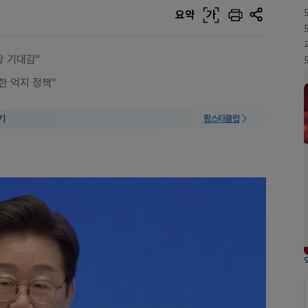
요약
가
장 기대감"
한 억지 정책"
기
팜스타클럽