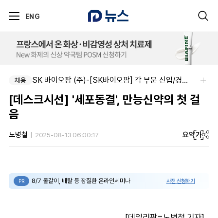
ENG
SK 바이오팜 (주)-[SK바이오팜] 각 부문 신입/경력 구성원 영입
채용
[데스크시선] '세포동결', 만능신약의 첫 걸
음
요약
가
노병철
2025-08-13 06:00:17
8/7 물갈이, 배탈 등 장질환 온라인세미나
사전 신청하기
PR
[데일리팜=노병철 기자]