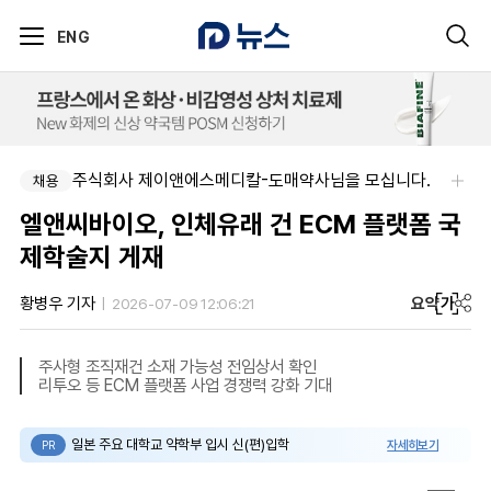
ENG
주식회사 제이앤에스메디칼-도매약사님을 모십니다.
채용
엘앤씨바이오, 인체유래 건 ECM 플랫폼 국
제학술지 게재
요약
가
황병우 기자
2026-07-09 12:06:21
주사형 조직재건 소재 가능성 전임상서 확인
리투오 등 ECM 플랫폼 사업 경쟁력 강화 기대
일본 주요 대학교 약학부 입시 신(편)입학
자세히보기
PR