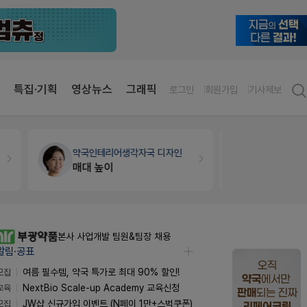
특집·기획
영상뉴스
그래픽
로그인
회원가입
기사제보
개국·경영
휴베이스
약국법률
법
Pm2000쓰는데..
문의합니
본사 사업개발 팀원&팀장 채용
알림·공표
모집
여름 필수템, 약국 특가로 최대 90% 할인!
교육
NextBio Scale-up Academy 교육신청
모집
JW샵 신규가입 이벤트 (N페이 1만+스벅쿠폰)