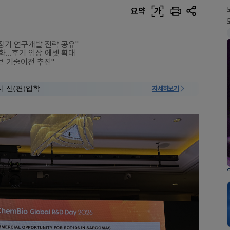
요약
가
장기 연구개발 전략 공유"
본격화…후기 임상 에셋 확대
큰 기술이전 추진"
시 신(편)입학
자세히보기