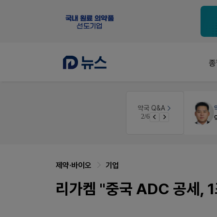
종
인
약국대출
메디라이프
약국 Q&A
3/6
경단녀요건중 근로스득원천징수액
약국 개국 대출 어떻게 받아야할지 어렵습니다
제약·바이오
기업
리가켐 "중국 ADC 공세,