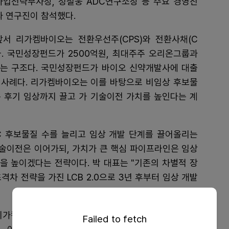
사업전략부사장, 정철웅 ADC연구소장 등 주요 경영진
과 연구진이 참석했다.
앞서 리가켐바이오는 전환우선주(CPS)와 전환사채(C
다. 국민성장펀드가 2500억원, 최대주주 오리온그룹과
하는 구조다. 국민성장펀드가 바이오 신약개발사에 대출
첫 사례다. 리가켐바이오는 이를 바탕으로 비임상 후보물
 후기 임상까지 끌고 가 기술이전 가치를 높인다는 계
 후보물질 수를 늘리고 임상 개발 단계를 끌어올리는
기술이전은 이어가되, 가치가 큰 핵심 파이프라인은 임상
력을 높이겠다는 전략이다. 박 대표는 "기존의 차별적 장
차 전략을 가진 LCB 2.0으로 3년 후부터 임상 개발
리가켐바이오는 기존 콘쥬올과 Pro-PBD 등 ADC 플랫
Failed to fetch