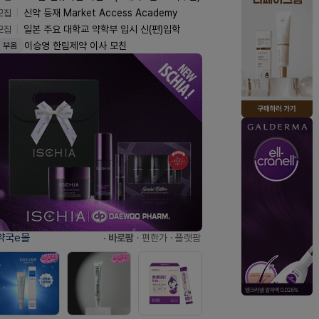
모집
신약 등재 Market Access Academy
모집
일본 주요 대학교 약학부 입시 신(편)입학
이승영 한림제약 이사 모친
부음
약국e몰
· 바로팜
· 편한가
· 플랫팜