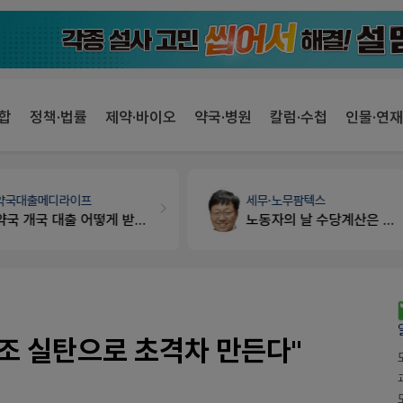
합
정책·법률
제약·바이오
약국·병원
칼럼·수첩
인물·연재
세무·노무
팜텍스
약국인테리어
생각자국 디자인
노동자의 날 수당계산은 어떻게 되나요
매대 높이
 1조 실탄으로 초격차 만든다"