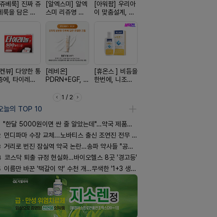
[쥬베룩] 진짜 쥬
[알엑스미] 알엑
[아워팜] 우리아
[흉터치료]아크
[한독] 붙이
베룩을 담은 약
스미 리쥬영 울
이 맞춤설계, 바
리페어겔
증 전문가,
국전용 PDLLA
트라 PDRN
로타민 kids 엘
톱 액티브 
크림
10000 딥리페
더베리맛
스타(쿨) 4
어 크림
[켄뷰] 다양한 통
[레비온]
[휴온스 ] 비듬을
[리쥬올] 닥터 리
[D판테놀]
증에, 타이레놀
PDRN+EGF, 레
한번에, 니조랄
쥬올 어드밴스드
온디판테놀
정 500mg 10
비온RX PDRN
2%액
PDRN 리쥬비네
정
EGF 크림
이팅 크림 30ml
1 / 2
오늘의 TOP 10
"한달 5000원이면 싼 줄 알았는데"…약국 제품과 비교해보니
2
먼디파마 수장 교체...노바티스 출신 조연진 전무 내정
3
거리로 번진 잠실역 약국 논란…송파 약사들 "공공성 훼손"
4
코스닥 퇴출 규정 현실화…바이오헬스 8곳 '경고등'
5
이름만 바꾼 '택갈이 약' 수천 개…무색한 '1+3 생동'