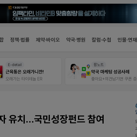
합
정책·법률
제약·바이오
약국·병원
칼럼·수첩
인물·연재
E-detail
팜노트
근육통은 오래가니깐!
약국 마케팅 성공사례
오래가는 타이레놀 ER
좋아요+의견남기면 쿠폰 
투자 유치…국민성장펀드 참여