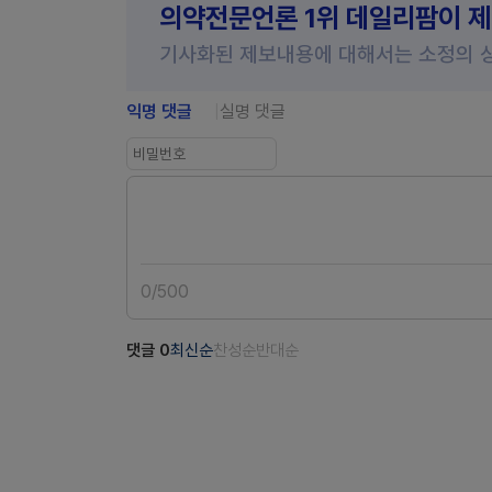
의약전문언론 1위 데일리팜이 
기사화된 제보내용에 대해서는 소정의 
익명 댓글
실명 댓글
0
/
500
댓글
0
최신순
찬성순
반대순