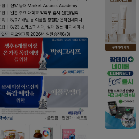
모집
신약 등재 Market Access Academy
모집
일본 주요 대학교 약학부 입시 신(편)입학
교육
8/07 배탈 등 여름철 장질환 온라인세미나
모집
8/23 초리스크 시대, 실패 없는 개국 세미나
지오영그룹 2026년 임원승진(8/3)
인사
약국e몰
· 플랫팜
· 편한가
· 바로팜