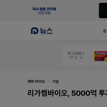
종
약사 전용 멤버십몰
팜스타클럽
편한가 멤버십몰
3/7
가입 시 50% 할인 쿠폰+적립금까지!
제약·바이오
기업
리가켐바이오, 5000억 