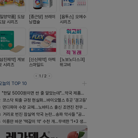
[일양약품] 도담
[종근당] 브레이
[옵투스] 오에수
[동성제약] 정로
[경방신약]
도담 시리즈
닝캡슐
시리즈
환 F정
브이산
[삼진제약] 게보
[신신제약] 아렉
[노보노디스크]
[신신제약] 모스
[일양약품]
핏 시리즈
스마일드
위고비
키토 밀크
엑스피
1 / 2
오늘의 TOP 10
"한달 5000원이면 싼 줄 알았는데"…약국 제품과 비교해보니
2
코스닥 퇴출 규정 현실화…바이오헬스 8곳 '경고등'
3
먼디파마 수장 교체...노바티스 출신 조연진 전무 내정
4
거리로 번진 잠실역 약국 논란…송파 약사들 "공공성 훼손"
5
이름만 바꾼 '택갈이 약' 수천 개…무색한 '1+3 생동'