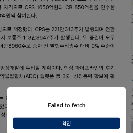
자격으로 CPS 1650억원과 CB 850억원을 인수한
0억원씩 참여한다.
으로 책정됐다. CPS는 221만313주가 발행되며 전환
 시 보통주 113만8647주가 발행된다. 두 증권이 모두
34만8960주로 증자 전 발행주식총수 대비 9% 수준이
임상개발에 투입할 계획이다. 핵심 파이프라인의 후기
체약물접합체(ADC) 플랫폼 등 미래 성장동력 확보에 활
1
는 리가켐바이오의 ADC 원천기술과 글로벌 신약개발
Failed to fetch
았다는 의미가 있다"며 "충분한 현금 여력을 보유한 상
상·허가·상업화 전 과정에 흔들림 없이 집중할 수 있는
확인