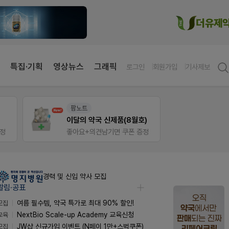
특집·기획
영상뉴스
그래픽
로그인
회원가입
기사제보
팜노트
팜리
이달의 약국 신제품(8월호)
증정
좋아요+의견남기면 쿠폰 증정
퀴즈 
경력 및 신입 약사 모집
알림·공표
모집
여름 필수템, 약국 특가로 최대 90% 할인!
교육
NextBio Scale-up Academy 교육신청
모집
JW샵 신규가입 이벤트 (N페이 1만+스벅쿠폰)