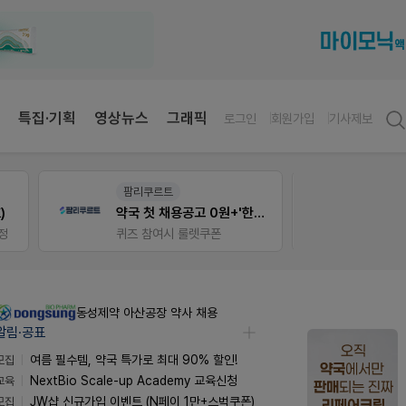
특집·기획
영상뉴스
그래픽
로그인
회원가입
기사제보
팜리쿠르트
E-det
)
약국 첫 채용공고 0원+'한번 더' 무료 연장
근육통
정
퀴즈 참여시 룰렛쿠폰
오래가
동성제약 아산공장 약사 채용
알림·공표
모집
여름 필수템, 약국 특가로 최대 90% 할인!
교육
NextBio Scale-up Academy 교육신청
모집
JW샵 신규가입 이벤트 (N페이 1만+스벅쿠폰)