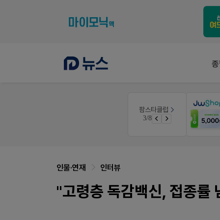
종
온라인세미나
팜스타클럽
우리 가족 다양한 상처엔 비아핀!
듀오락 스탑과 여름철 장질환 대응법
3/8
청 GO!
물갈이, 배탈, 설사 환자를 위한 실전 상담&판매 전략
인물·연재
인터뷰
"고령층 독감백신, 접종률 