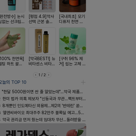
[완전방수] 눈시
[평점 4.9]약사
[국내최초] 모기
[약물 0%] 터치
[올리브베
림없는 선크림
선택 근본 솔루
디퓨저 천연 계
훅 벌레독소 흡
Pick] 드링
(SPF50+)
션, 솔티스
피 모키센트 디
인기
강음료
퓨저
[100% 천연옥]
[약국BEST!] 뉴
[구취 96% 제
[여름 한정 특가]
[4.98후기
멜팅 하트 괄사
비타센스 비타민
거] 씹는 고체 가
편한가 여름 쿨
빛나는 피부
마사지기
흡입기
글
세일! (여름 필수
브링 세럼
템 싹쓰리)
1 / 2
오늘의 TOP 10
"한달 5000원이면 싼 줄 알았는데"…약국 제품과 비교해보니
2
한미 법카 의혹 제보자 "신동국과 무관…팩트부터 따져야"
3
8개뿐인 인도메타신 외용제…제2의 '반테린' 쏟아지나
4
엘앤씨바이오 최대주주 82만주 블록딜 예고…500억 규모
5
약국 권리금 먼저 줬는데 임대차 무산…돌려받을 수 있을까