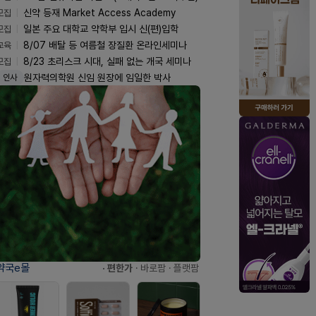
모집
신약 등재 Market Access Academy
모집
일본 주요 대학교 약학부 입시 신(편)입학
교육
8/07 배탈 등 여름철 장질환 온라인세미나
모집
8/23 초리스크 시대, 실패 없는 개국 세미나
원자력의학원 신임 원장에 임일한 박사
인사
약국e몰
· 편한가
· 바로팜
· 플랫팜