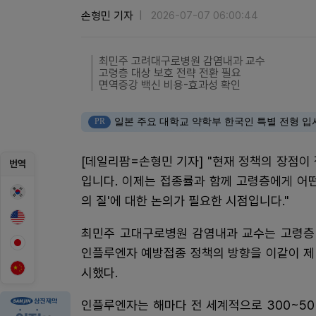
손형민 기자
2026-07-07 06:00:44
최민주 고려대구로병원 감염내과 교수
고령층 대상 보호 전략 전환 필요
면역증강 백신 비용-효과성 확인
PR
일본 주요 대학교 약학부 한국인 특별 전형 입
[데일리팜=손형민 기자] "현재 정책의 장점이
번역
입니다. 이제는 접종률과 함께 고령층에게 어떤
의 질'에 대한 논의가 필요한 시점입니다."
최민주 고대구로병원 감염내과 교수는 고령층
인플루엔자 예방접종 정책의 방향을 이같이 제
시했다.
인플루엔자는 해마다 전 세계적으로 300~50