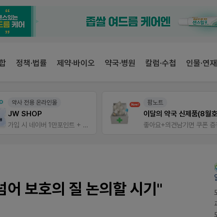
합
정책·법률
제약·바이오
약국·병원
칼럼·수첩
인물·연재
약사 전용 온라인몰
팜노트
JW SHOP
이달의 약국 신제품(8월호
가입 시 네이버 1만포인트 + 스벅쿠폰
좋아요+의견남기면 쿠폰 증
넘어 보호의 질 논의할 시기"