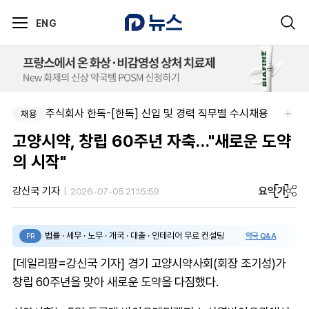
ENG
주식회사 한독-[한독] 신입 및 경력 직무별 수시채용
채용
고양시약, 창립 60주년 자축…"새로운 도약
의 시작"
요약
가
강신국 기자
2026-07-05 21:15:59
법률 · 세무 · 노무 · 개국 · 대출 · 인테리어 무료 컨설팅
약국 Q&A
PR
[데일리팜=강신국 기자] 경기 고양시약사회(회장 조기성)가
창립 60주년을 맞아 새로운 도약을 다짐했다.