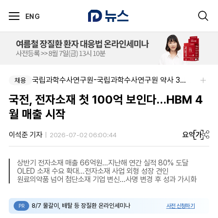
ENG
국립과학수사연구원-국립과학수사연구원 약사 3명 채용
한국오츠카제약(주)-병원영업(MR) 채용연계형 인턴(신입사원) 모집 공고
채용
채용
국전, 전자소재 첫 100억 보인다…HBM 4
월 매출 시작
요약
가
이석준 기자
2026-07-02 06:00:44
상반기 전자소재 매출 66억원…지난해 연간 실적 80% 도달
OLED 소재 수요 확대…전자소재 사업 외형 성장 견인
원료의약품 넘어 첨단소재 기업 변신…사명 변경 후 성과 가시화
8/7 물갈이, 배탈 등 장질환 온라인세미나
사전 신청하기
PR