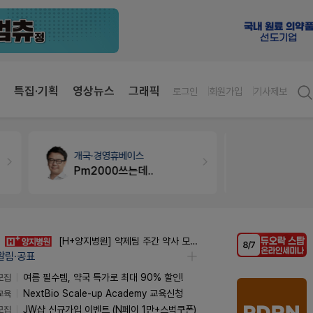
특집·기획
영상뉴스
그래픽
로그인
회원가입
기사제보
개국·경영
휴베이스
약국대출
메
Pm2000쓰는데..
[H+양지병원] 약제팀 주간 약사 모집 (정규직)
알림·공표
모집
여름 필수템, 약국 특가로 최대 90% 할인!
교육
NextBio Scale-up Academy 교육신청
모집
JW샵 신규가입 이벤트 (N페이 1만+스벅쿠폰)