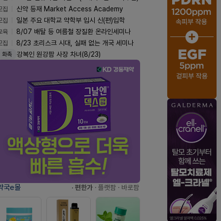
모집
신약 등재 Market Access Academy
모집
일본 주요 대학교 약학부 입시 신(편)입학
교육
8/07 배탈 등 여름철 장질환 온라인세미나
모집
8/23 초리스크 시대, 실패 없는 개국 세미나
강복인 원강팜 사장 차녀(8/23)
화촉
약국e몰
· 편한가
· 플랫팜
· 바로팜