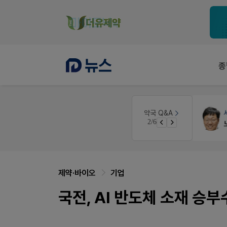
종
약국세무
미래 세무법인
약국 Q&A
3/6
경단녀요건중 근로스득원천징수액
제약·바이오
기업
국전, AI 반도체 소재 승