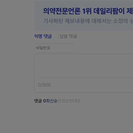
의약전문언론 1위 데일리팜이 
기사화된 제보내용에 대해서는 소정의 
익명 댓글
실명 댓글
0
/
500
댓글
0
최신순
찬성순
반대순