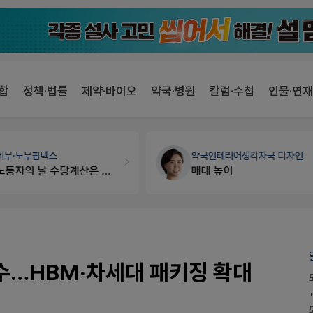
합
정책·법률
제약·바이오
약국·병원
칼럼·수첩
인물·연재
세무·노무
팜텍스
약국인테리어
생각자국 디자인
노동자의 날 수당계산은 어떻게 되나요
매대 높이
부수…HBM·차세대 패키징 확대