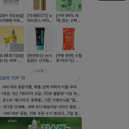
[24H 극강보습]
[약국BEST!] 뉴
[구취 96% 제
[여름 한정 특가]
[올리브베
소이베베 아토
비타센스 비타민
거] 씹는 고체 가
편한가 여름 쿨
Pick] 드링
크림
흡입기
글
세일! (여름 필수
강음료
템 싹쓰리)
[4.98후기검증]
[완전방수] 눈시
[쿠팡 완판] 수험
[100% 천연옥]
[국내최초]
빛나는 피부 오
림없는 선크림
생 아르기닌 에
멜팅 하트 괄사
디퓨저 천연
브링 세럼
(SPF50+)
너지 젤리
마사지기
피 모키센트
퓨저
1 / 2
오늘의 TOP 10
서버 마비 동원약품, 매출 공백·거래처 이탈 우려
2
HLB, 5년 7600억 조달…FDA 불발에 '시장 피로감'
3
온누리 '메가약국' 후폭풍…기존 가맹약사들 "협의체 만들자"
4
셧다운 닷새째…새벽 6시 배송차량 사라진 동원 물류센터
5
'서버 마비' 동원, 전화 주문·수기 명세서…7일 정상화 되나