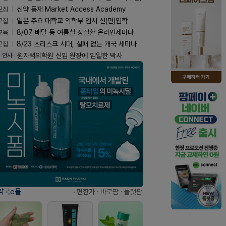
모집
신약 등재 Market Access Academy
모집
일본 주요 대학교 약학부 입시 신(편)입학
교육
8/07 배탈 등 여름철 장질환 온라인세미나
모집
8/23 초리스크 시대, 실패 없는 개국 세미나
원자력의학원 신임 원장에 임일한 박사
인사
약국e몰
· 편한가
· 바로팜
· 플랫팜