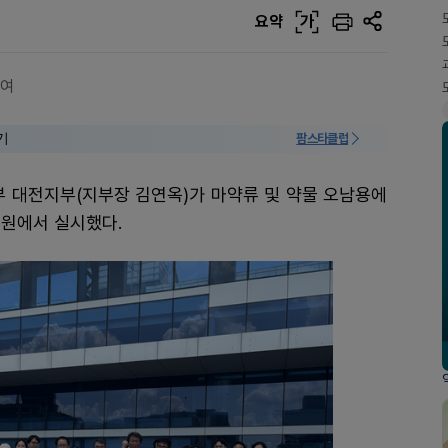
요약
가
참여
기
팜스타클럽
 대전지부(지부장 김연옥)가 마약류 및 약물 오남용에
일원에서 실시했다.