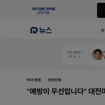
종
 디자인
약국세무
미래 세무법인
약국 Q&A
3/6
경단녀요건중 근로스득원천징수액
약국·병원
의약단체
"예방이 우선입니다" 대전