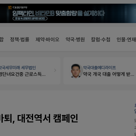
합
정책·법률
제약·바이오
약국·병원
칼럼·수첩
인물·연재
약국대출
메디라이프
세무·노무
팜텍스
약국 개국 대출 어떻게 받아야할지 어렵습니다
노동자의 날 수당계산은 어떻게 되나요
마퇴, 대전역서 캠페인