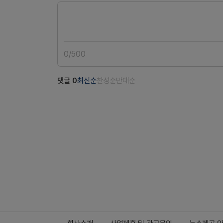
0
/
500
댓글
0
최신순
찬성순
반대순