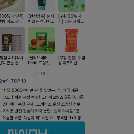
[100% 천연옥]
[완전방수] 눈시
[구취 96% 제
[여름 한정 특가]
[국내최초]
멜팅 하트 괄사
림없는 선크림
거] 씹는 고체 가
편한가 여름 쿨
디퓨저 천연
마사지기
(SPF50+)
글
세일! (여름 필수
피 모키센트
템 싹쓰리)
퓨저
[평점 4.9]약사
[올리브베러
[쿠팡 완판] 수험
[약물 0%] 터치
[24H 극강
선택 근본 솔루
Pick] 드링킷 건
생 아르기닌 에
훅 벌레독소 흡
소이베베 
션, 솔티스
강음료
너지 젤리
인기
크림
1 / 2
오늘의 TOP 10
"한달 5000원이면 싼 줄 알았는데"…약국 제품과 비교해보니
2
코스닥 퇴출 규정 현실화…바이오헬스 8곳 '경고등'
3
먼디파마 수장 교체...노바티스 출신 조연진 전무 내정
4
거리로 번진 잠실역 약국 논란…송파 약사들 "공공성 훼손"
5
이름만 바꾼 '택갈이 약' 수천 개…무색한 '1+3 생동'