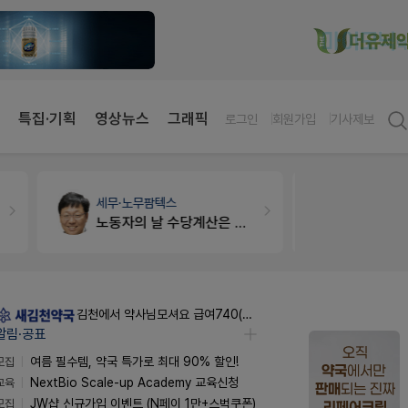
특집·기획
영상뉴스
그래픽
로그인
회원가입
기사제보
약국법률
법무법인 규원
개국·경영
휴
문의합니다
Pm2000
김천에서 약사님모셔요 급여740(퇴직금선지급시실수령800),KTXSRT김천구미역있음
알림·공표
모집
여름 필수템, 약국 특가로 최대 90% 할인!
교육
NextBio Scale-up Academy 교육신청
모집
JW샵 신규가입 이벤트 (N페이 1만+스벅쿠폰)