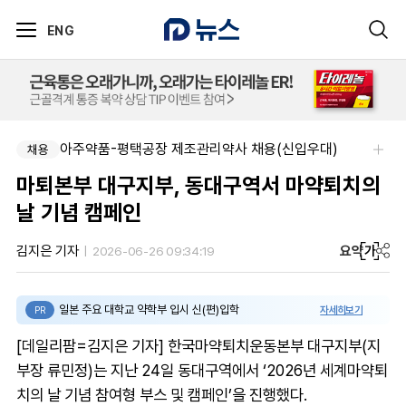
ENG
아주약품-평택공장 제조관리약사 채용(신입우대)
채용
마퇴본부 대구지부, 동대구역서 마약퇴치의
날 기념 캠페인
요약
가
김지은 기자
2026-06-26 09:34:19
일본 주요 대학교 약학부 입시 신(편)입학
자세히보기
PR
[데일리팜=김지은 기자] 한국마약퇴치운동본부 대구지부(지
부장 류민정)는 지난 24일 동대구역에서 ‘2026년 세계마약퇴
치의 날 기념 참여형 부스 및 캠페인’을 진행했다.