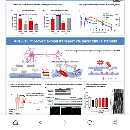
종근당 CKD-513 비임상 연구 포스터