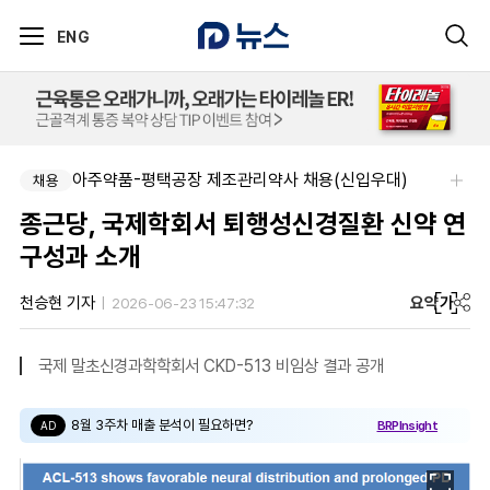
ENG
아주약품-평택공장 제조관리약사 채용(신입우대)
채용
종근당, 국제학회서 퇴행성신경질환 신약 연
구성과 소개
요약
가
천승현 기자
2026-06-23 15:47:32
국제 말초신경과학학회서 CKD-513 비임상 결과 공개
8월 3주차 매출 분석이 필요하면?
BRPInsight
AD