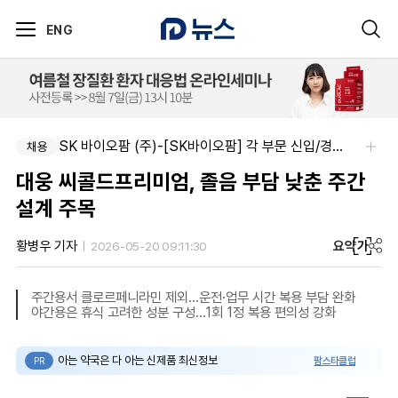
ENG
주식회사 제이앤에스메디칼-도매약사님을 모십니다.
SK 바이오팜 (주)-[SK바이오팜] 각 부문 신입/경력 구성원 영입
채용
채용
대웅 씨콜드프리미엄, 졸음 부담 낮춘 주간
설계 주목
요약
가
황병우 기자
2026-05-20 09:11:30
주간용서 클로르페니라민 제외...운전·업무 시간 복용 부담 완화
야간용은 휴식 고려한 성분 구성...1회 1정 복용 편의성 강화
아는 약국은 다 아는 신제품 최신정보
팜스타클럽
PR