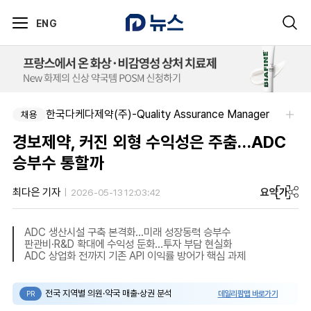
ENG
한국다케다제약(주)-Quality Assurance Manager
채용
경보제약, 커진 외형 수익성은 주춤…ADC
승부수 통할까
요약
가
최다은 기자
2026-05-13 12:03:42
ADC 생산시설 구축 본격화…미래 성장동력 승부수
판관비·R&D 확대에 수익성 둔화…투자 부담 현실화
ADC 상업화 전까지 기존 API 이익률 방어가 핵심 과제
전국 지역별 의원·약국 매출·상권 분석
데일리팜맵 바로가기
PR