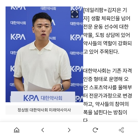
[데일리팜=김지은 기
자] 생활 체육인을 넘어
전문 운동 선수에 대한
약물, 도핑 상담에 있어
약사들의 역할이 강화되
고 있어 주목된다.
대한약사회는 기존 자격
인증 형태로 운영해 오
던 스포츠약사를 올해부
터 전문가과정으로 변경
하고, 약사들의 참여의
정상원 대한약사회 미래약사이사
폭을 넓힌다는 방침이
다.
지난 2023년 도핑·금지 약물, 스포츠영양학 등에 대한 교육과