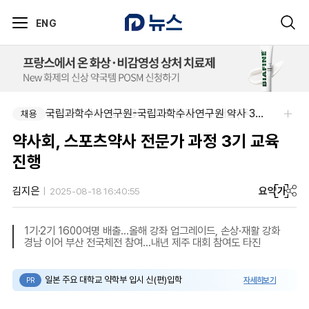
ENG
국립과학수사연구원-국립과학수사연구원 약사 3명 채용
알보젠코리아-향남공장 OQA 품질약사 채용(주5일/파트타임 가능)
채용
채용
약사회, 스포츠약사 전문가 과정 3기 교육
진행
요약
가
김지은
2025-08-18 16:40:55
1기·2기 1600여명 배출…올해 강좌 업그레이드, 손상·재활 강화
경남 이어 부산 전국체전 참여…내년 제주 대회 참여도 타진
일본 주요 대학교 약학부 입시 신(편)입학
자세히보기
PR