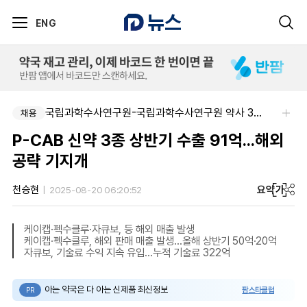
ENG
국립과학수사연구원-국립과학수사연구원 약사 3명 채용
채용
P-CAB 신약 3종 상반기 수출 91억...해외
공략 기지개
요약
가
천승현
2025-08-20 06:20:52
케이캡·펙수클루·자큐보, 등 해외 매출 발생
케이캡·펙수클루, 해외 판매 매출 발생...올해 상반기 50억·20억
자큐보, 기술료 수익 지속 유입...누적 기술료 322억
아는 약국은 다 아는 신제품 최신정보
팜스타클럽
PR