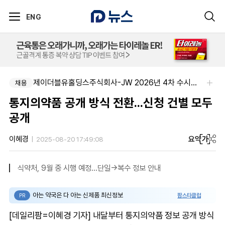
ENG
제이더블유홀딩스주식회사-JW 2026년 4차 수시채용
채용
통지의약품 공개 방식 전환...신청 건별 모두
공개
요약
가
이혜경
2025-08-20 17:49:08
식약처, 9월 중 시행 예정...단일→복수 정보 안내
아는 약국은 다 아는 신제품 최신정보
팜스타클럽
PR
[데일리팜=이혜경 기자] 내달부터 통지의약품 정보 공개 방식