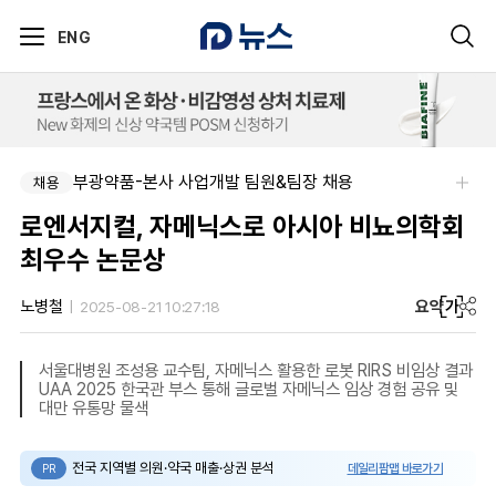
ENG
부광약품-본사 사업개발 팀원&팀장 채용
채용
로엔서지컬, 자메닉스로 아시아 비뇨의학회
최우수 논문상
요약
가
노병철
2025-08-21 10:27:18
서울대병원 조성용 교수팀, 자메닉스 활용한 로봇 RIRS 비임상 결과
UAA 2025 한국관 부스 통해 글로벌 자메닉스 임상 경험 공유 및
대만 유통망 물색
전국 지역별 의원·약국 매출·상권 분석
데일리팜맵 바로가기
PR