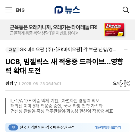
ENG
알보젠코리아-향남공장 OQA 품질약사 채용(주5일/파트타임 가능)
SK 바이오팜 (주)-[SK바이오팜] 각 부문 신입/경력 구성원 영입
채용
채용
UCB, 빔젤릭스 새 적응증 드라이브…영향
력 확대 도전
요약
가
황병우
2025-08-23 06:19:01
IL-17A·17F 이중 억제 기전…차별화된 경쟁력 확보
해외선 이미 5개 적응증 승인, 국내 확장 전략 가속화
건선성 관절염·축성 척추관절염·화농성 한선염 적응증 목표
전국 지역별 의원·약국 매출·상권 분석
데일리팜맵 바로가기
PR