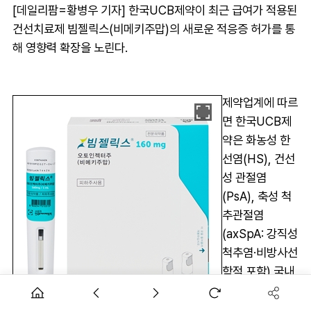
[데일리팜=황병우 기자] 한국UCB제약이 최근 급여가 적용된
건선치료제 빔젤릭스(비메키주맙)의 새로운 적응증 허가를 통
해 영향력 확장을 노린다.
제약업계에 따르
면 한국UCB제
약은 화농성 한
선염(HS), 건선
성 관절염
(PsA), 축성 척
추관절염
(axSpA: 강직성
척추염·비방사선
학적 포함) 국내
허가신청을 마쳤
다.