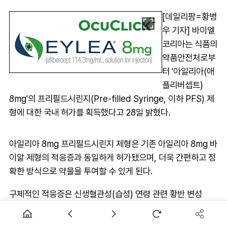
[데일리팜=황병
우 기자] 바이엘
코리아는 식품의
약품안전처로부
터 '아일리아(애
플리버셉트)
8mg'의 프리필드시린지(Pre-filled Syringe, 이하 PFS) 제
형에 대한 국내 허가를 획득했다고 28일 밝혔다.
아일리아 8mg 프리필드시린지 제형은 기존 아일리아 8mg 바
이알 제형의 적응증과 동일하게 허가됐으며, 더욱 간편하고 정
확한 방식으로 약물을 투여할 수 있게 된다.
구체적인 적응증은 신생혈관성(습성) 연령 관련 황반 변성
(Neovascular age-related Macular Degeneration,
nAMD)과 당뇨병성 황반 부종(Diabeteic Macula Edema,