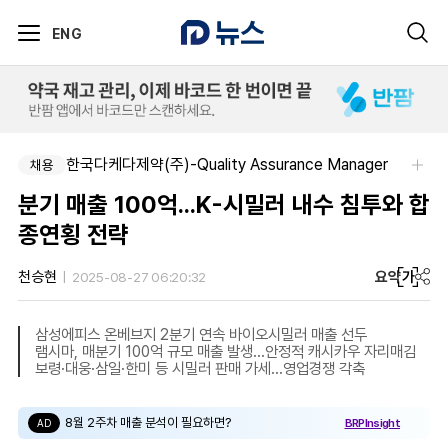
ENG
한국다케다제약(주)-Quality Assurance Manager
채용
분기 매출 100억...K-시밀러 내수 침투와 합
종연횡 전략
요약
가
천승현
2025-08-27 06:20:32
삼성에피스 온베브지 2분기 연속 바이오시밀러 매출 선두
램시마, 매분기 100억 규모 매출 발생...안정적 캐시카우 자리매김
보령·대웅·삼일·한미 등 시밀러 판매 가세...영업경쟁 각축
8월 2주차 매출 분석이 필요하면?
BRPInsight
AD