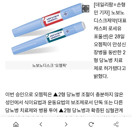
[데일리팜=손형
민 기자] 노보노
디스크제약(대표
캐스퍼 로세유
포울센)은 28일
오젬픽이 만성신
장병을 동반한 2
형 당뇨병 치료
노보노디스크 '오젬픽'
제로 허가됐다고
밝혔다.
이번 승인으로 오젬픽은 ▲2형 당뇨병 조절이 충분하지 않은
성인에서 식이요법과 운동요법의 보조제로서 단독 또는 다른
당뇨병 치료제와 병용 투여 ▲2형 당뇨병과 확증된 심혈관계
질환 성인 환자에서 주요 심혈관계 사건(MACE) 위험 감소 적
응증에 이어 국내 출시된 GLP-1RA 계열 제2형 당뇨병 치료제