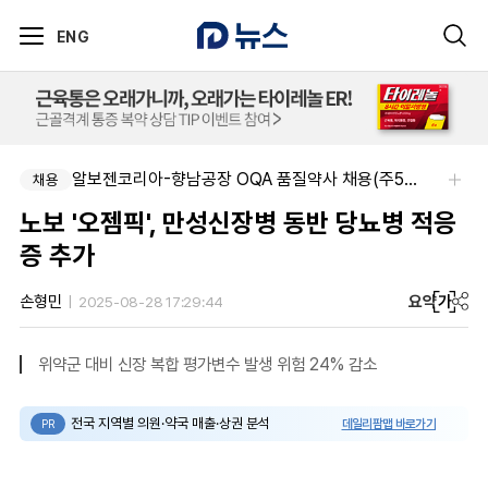
ENG
알보젠코리아-향남공장 OQA 품질약사 채용(주5일/파트타임 가능)
채용
노보 '오젬픽', 만성신장병 동반 당뇨병 적응
증 추가
요약
가
손형민
2025-08-28 17:29:44
위약군 대비 신장 복합 평가변수 발생 위험 24% 감소
전국 지역별 의원·약국 매출·상권 분석
데일리팜맵 바로가기
PR