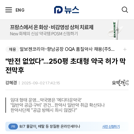
ENG
알보젠코리아-향남공장 OQA 품질약사 채용(주5일/파트타임 가능)
채용
"반전 없었다"...250평 초대형 약국 허가 막
전막후
요약
가
강혜경
2025-09-02 17:42:15
임대 형태 운영…약국명은 '메디타운약국'
'일반약 공급·구비' 관건…한약사 일반약 취급 확산되나
한약사단체 "공급 방해시 좌시 않겠다"
8/7 물갈이, 배탈 등 장질환 온라인세미나
사전 신청하기
PR