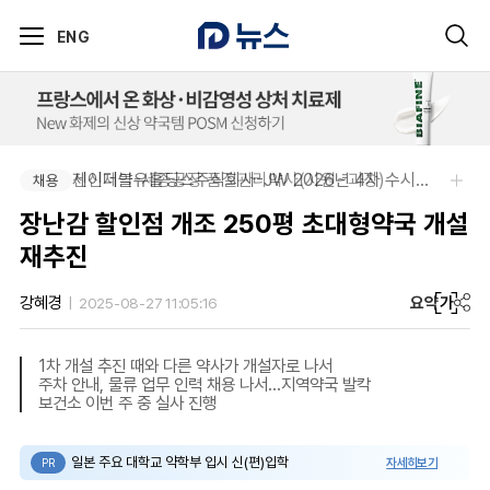
ENG
신신제약-세종공장 품질관리약사(사원~과장)
제이더블유홀딩스주식회사-JW 2026년 4차 수시채용
채용
채용
장난감 할인점 개조 250평 초대형약국 개설
재추진
요약
가
강혜경
2025-08-27 11:05:16
1차 개설 추진 때와 다른 약사가 개설자로 나서
주차 안내, 물류 업무 인력 채용 나서…지역약국 발칵
보건소 이번 주 중 실사 진행
일본 주요 대학교 약학부 입시 신(편)입학
자세히보기
PR