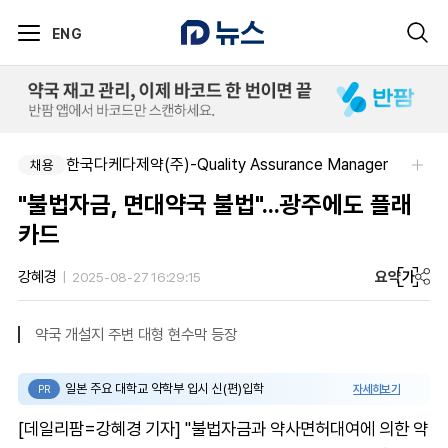
ENG
한국다케다제약(주)-Quality Assurance Manager
채용
"불법자금, 면대약국 불법"...광주에도 플래
카드
요약
가
강혜경
2025-08-27 16:29:15
약국 개설지 주변 대형 현수막 등장
일본 주요 대학교 약학부 입시 신(편)입학
자세히보기
PR
[데일리팜=강혜경 기자] "불법자금과 약사면허대여에 의한 약